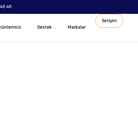
 46 46
İletişim
rünlerimiz
Destek
Markalar
ende