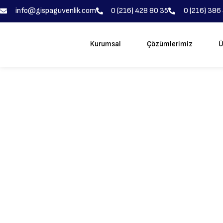
info@gispaguvenlik.com
0 (216) 428 80 35
0 (216) 386
Kurumsal
Çözümlerimiz
Ü
Gispa İle Güv