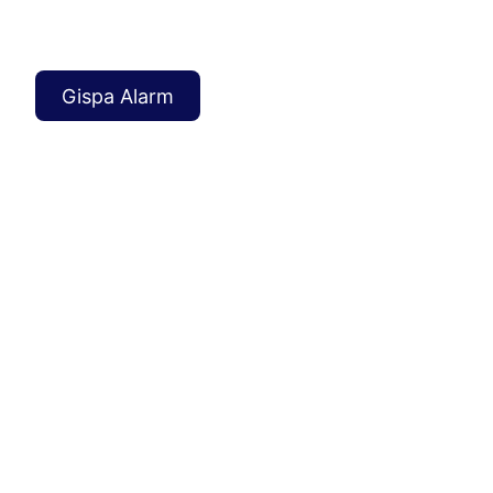
32 Yıllık Tecrübe, Kesintisiz Güvenlik
Gispa Alarm