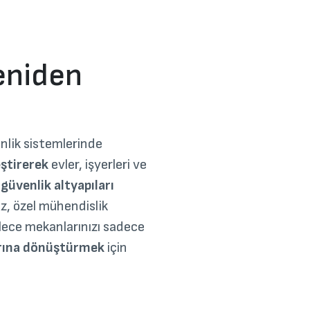
Yeniden
nlik sistemlerinde
eştirerek
evler, işyerleri ve
güvenlik altyapıları
iz, özel mühendislik
lece mekanlarınızı sadece
arına dönüştürmek
için